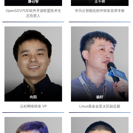
滕召智
王千祥
OpenSDV汽车软件开源联盟技术生
华为云智能化软件研发首席专家
态负责人
向阳
杨轩
云杉网络研发 VP
Linux基金会亚太区副总裁