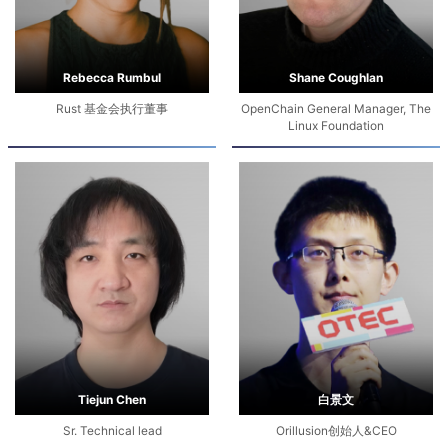
Rebecca Rumbul
Shane Coughlan
Rust 基金会执行董事
OpenChain General Manager, The
Linux Foundation
Tiejun Chen
白景文
Sr. Technical lead
Orillusion创始人&CEO