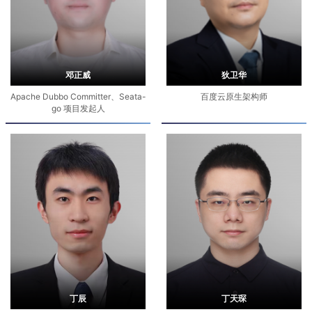
邓正威
狄卫华
Apache Dubbo Committer、Seata-
百度云原生架构师
go 项目发起人
丁辰
丁天琛