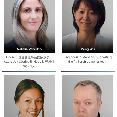
Natalia Venditto
Peng Wu
OpenJS 基金会董事会团队成员，
Engineering Manager supporting
Azure JavaScript 和 Node.js 开发体
the PyTorch compiler team
验负责人