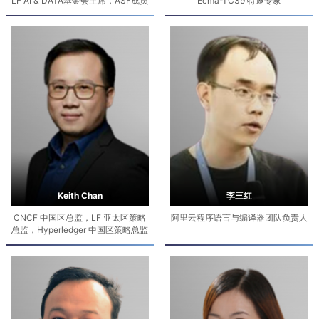
LF AI & DATA基金会主席，ASF成员
Ecma-TC39 特邀专家
Keith Chan
李三红
CNCF 中国区总监，LF 亚太区策略
阿里云程序语言与编译器团队负责人
总监，Hyperledger 中国区策略总监