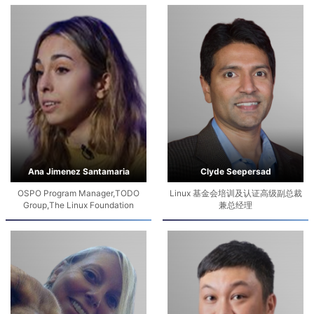
Ana Jimenez Santamaria
Clyde Seepersad
OSPO Program Manager,TODO
Linux 基金会培训及认证高级副总裁
Group,The Linux Foundation
兼总经理