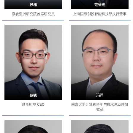
段楠
范维光
微软亚洲研究院首席研究员
上海国际创投智能科技部执行董事
范晓
冯洋
维享时空 CEO
南京大学计算机科学与技术系助理研
究员