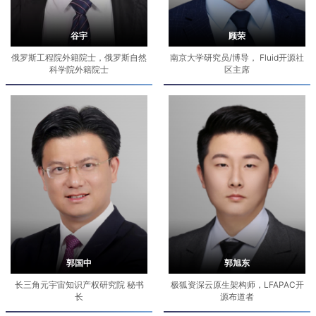
谷宇
顾荣
俄罗斯工程院外籍院士，俄罗斯自然
南京大学研究员/博导， Fluid开源社
科学院外籍院士
区主席
郭国中
郭旭东
长三角元宇宙知识产权研究院 秘书
极狐资深云原生架构师，LFAPAC开
长
源布道者