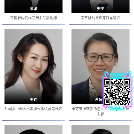
黄诚
姜宁
百度智能云物联网主任架构师
字节跳动首席开源布道师
姜垚
蒋娇妹
红帽大中华区汽车操作系统首席代表
申万宏源证券信息技术开发总部质控
主管