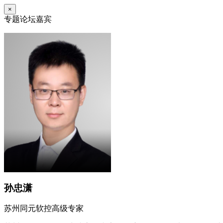
×
专题论坛嘉宾
孙忠潇
苏州同元软控高级专家