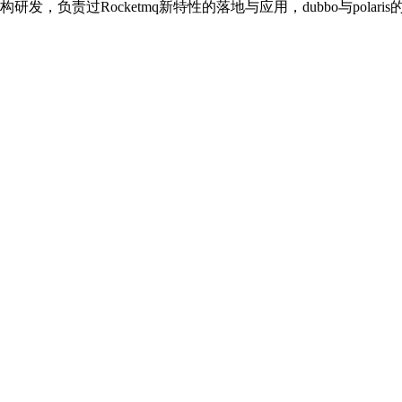
要从事基础架构研发，负责过Rocketmq新特性的落地与应用，dubbo与pol