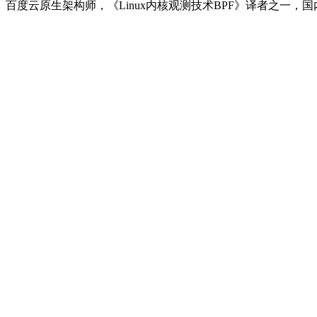
百度云原生架构师，《Linux内核观测技术BPF》译者之一，国内 B